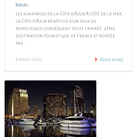
Brèves
Les avantages de la Côte d’Azur A côté de la mer,
la Côte d’Azur bénéficie d’un taux de
remplissage conséquent toute l’année. 2ème
destination touristique de France et bordée
par…
8 mars 2020
Read more