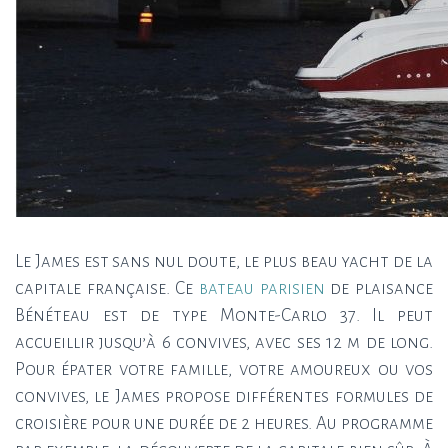
Le James est sans nul doute, le plus beau yacht de la
capitale française. Ce
bateau parisien
de plaisance
Bénéteau est de type Monte-Carlo 37. Il peut
accueillir jusqu’à 6 convives, avec ses 12 m de long.
Pour épater votre famille, votre amoureux ou vos
convives, le James propose différentes formules de
croisière pour une durée de 2 heures. Au programme