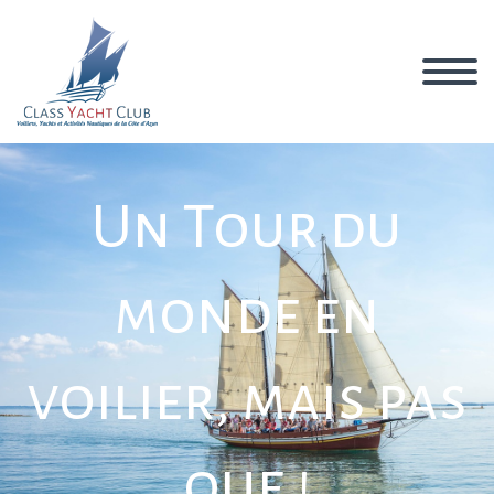
Un Tour du
monde en
voilier, mais pas
que !