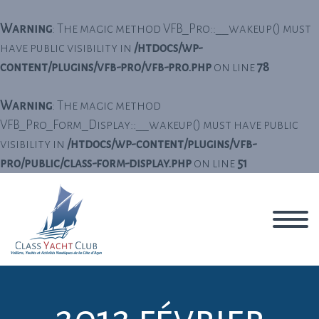
Warning
: The magic method VFB_Pro::__wakeup() must
have public visibility in
/htdocs/wp-
content/plugins/vfb-pro/vfb-pro.php
on line
78
Warning
: The magic method
VFB_Pro_Form_Display::__wakeup() must have public
visibility in
/htdocs/wp-content/plugins/vfb-
pro/public/class-form-display.php
on line
51