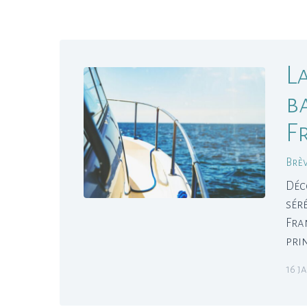
L
b
F
Brè
Déc
sér
Fra
pri
16 j