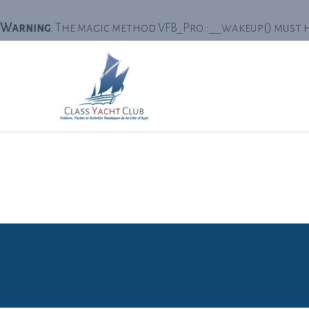
Warning
: The magic method VFB_Pro::__wakeup() must ha
Warning
: The magic method VFB_Pro_Form_Display::__wa
51
Monaco, Cannes, Nice,