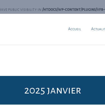
ve public visibility in
/htdocs/wp-content/plugins/vfb-
keup() must have public visibility in
/htdocs/wp-content
Accueil
Actuali
 Antibes, Beaulieu, Toulon, Cassis
skipper@classyachtclub.fr
2025 janvier