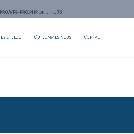
pro/vfb-pro.php
on line
78
/plugins/vfb-pro/public/class-form-display.php
on line
tés & Blog
Qui sommes nous
Contact