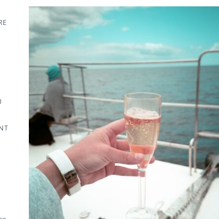
re
ù
nt