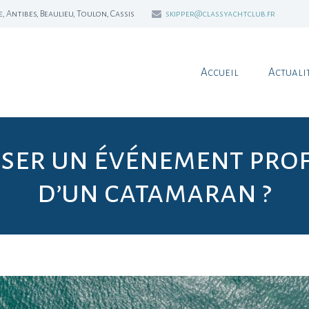
 Antibes, Beaulieu, Toulon, Cassis
skipper@classyachtclub.fr
Accueil
Actuali
ser un événement prof
d’un catamaran ?