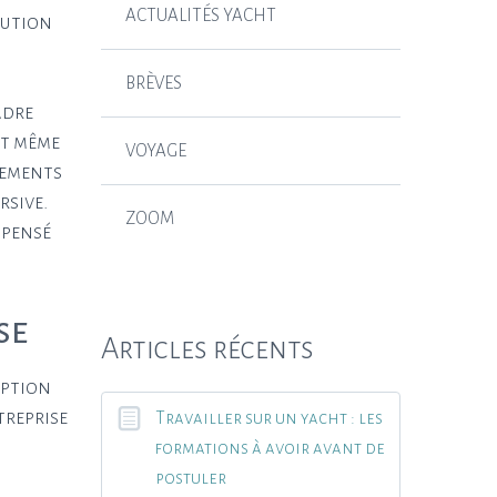
ACTUALITÉS YACHT
lution
BRÈVES
adre
st même
VOYAGE
nements
rsive.
ZOOM
 pensé
se
Articles récents
eption
treprise
Travailler sur un yacht : les
formations à avoir avant de
postuler