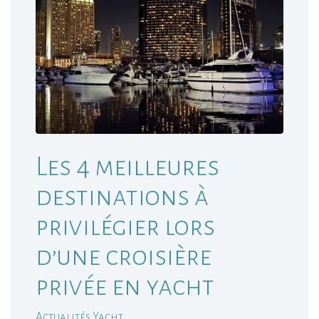
Les 4 meilleures
destinations à
privilégier lors
d’une croisière
privée en yacht
Actualités Yacht